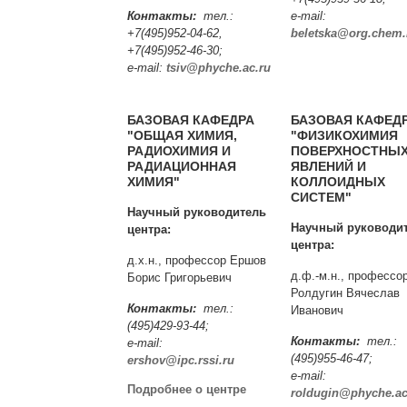
Контакты:
тел.:
e-mail:
+7(495)952-04-62,
beletska@org.chem
+7(495)952-46-30;
e-mail:
tsiv@phyche.ac.ru
БАЗОВАЯ КАФЕДРА
БАЗОВАЯ КАФЕД
"ОБЩАЯ ХИМИЯ,
"ФИЗИКОХИМИЯ
РАДИОХИМИЯ И
ПОВЕРХНОСТНЫ
РАДИАЦИОННАЯ
ЯВЛЕНИЙ И
ХИМИЯ"
КОЛЛОИДНЫХ
СИСТЕМ"
Научный руководитель
Научный руководи
центра:
центра:
д.х.н., профессор Ершов
д.ф.-м.н., профессо
Борис Григорьевич
Ролдугин Вячеслав
Контакты:
тел.:
Иванович
(495)429-93-44;
Контакты:
тел.:
e-mail:
(495)955-46-47;
ershov@ipc.rssi.ru
e-mail:
Подробнее о центре
roldugin@phyche.ac