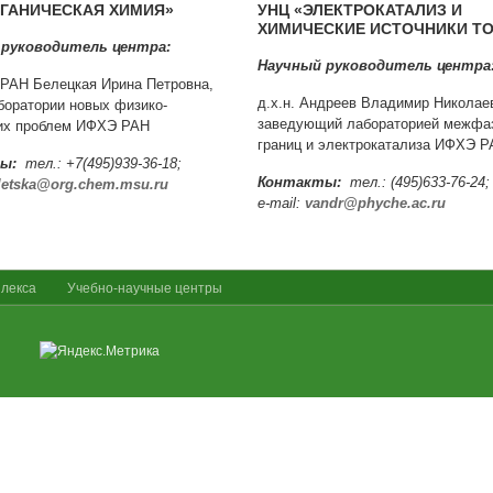
РГАНИЧЕСКАЯ ХИМИЯ»
УНЦ «ЭЛЕКТРОКАТАЛИЗ И
ХИМИЧЕСКИЕ ИСТОЧНИКИ Т
 руководитель центра:
Научный руководитель центра
 РАН Белецкая Ирина Петровна,
д.х.н. Андреев Владимир Николае
аборатории новых физико-
заведующий лабораторией межфа
их проблем ИФХЭ РАН
границ и электрокатализа ИФХЭ 
ы:
тел.: +7(495)939-36-18;
Контакты:
тел.: (495)633-76-24;
letska@org.chem.msu.ru
e-mail:
vandr@phyche.ac.ru
плекса
Учебно-научные центры