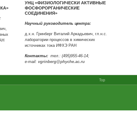
УНЦ «ФИЗИОЛОГИЧЕСКИ АКТИВНЫЕ
ОКА»
ФОСФОРОРГАНИЧЕСКИЕ
СОЕДИНЕНИЯ»
:
Научный руководитель центра:
вич,
д.х.н. Гринберг Виталий Аркадьевич, гл.н.с.
зных
лаборатории процессов в химических
РАН
источниках тока ИФХЭ РАН
Контакты:
тел.: (495)955-46-14;
e-mail:
vgrinberg@phyche.ac.ru
Top