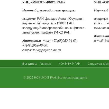
УНЦ «МИТХТ-ИФХЭ РАН»
УНЦ «О
Научный руководитель центра:
Научный
академик РАН Цивадзе Аслан Юсупович,
академик
научный руководитель ИФХЭ РАН,
гл.н.с. л
заведующий лабораторией новых физико-
химическ
химических проблем ИФХЭ РАН
Контакт
Контакты:
тел.: +7(495)952-04-62,
e-mail:
be
+7(495)952-46-30;
e-mail:
tsiv@phyche.ac.ru
Вы здесь:
Главная
НОК ИФХЭ РАН
Cтруктура ком
© 2026 НОК ИФХЭ РАН. Все права защищены