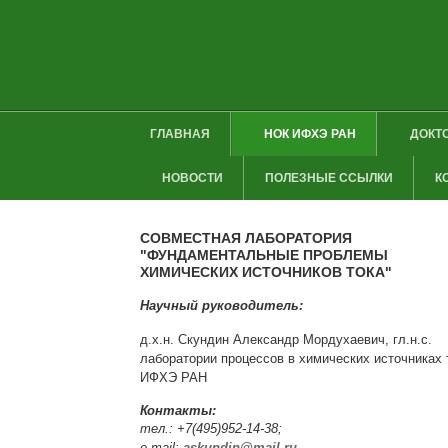
ГЛАВНАЯ
НОК ИФХЭ РАН
ДОКТ
НОВОСТИ
ПОЛЕЗНЫЕ ССЫЛКИ
К
СОВМЕСТНАЯ ЛАБОРАТОРИЯ
"ФУНДАМЕНТАЛЬНЫЕ ПРОБЛЕМЫ
ХИМИЧЕСКИХ ИСТОЧНИКОВ ТОКА"
Научный руководитель:
д.х.н. Скундин Александр Мордухаевич, гл.н.с.
лаборатории процессов в химических источниках 
ИФХЭ РАН
Контакты:
тел.: +7(495)952-14-38;
e-mail:
askundin@mail.ru